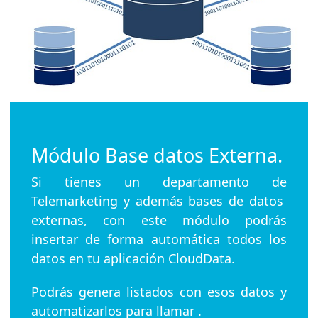
Módulo Base datos Externa.
Si tienes un departamento de
Telemarketing y además bases de datos
externas, con este módulo podrás
insertar de forma automática todos los
datos en tu aplicación CloudData.
Podrás genera listados con esos datos y
automatizarlos para llamar .