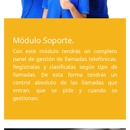
Módulo Soporte.
Con este módulo tendrás un completo
panel de gestión de llamadas telefónicas.
Regístralas y clasifícalas según tipo de
llamadas. De esta forma tendrás un
control absoluto de las llamadas que
entran, que se pide y cuando se
gestionan.