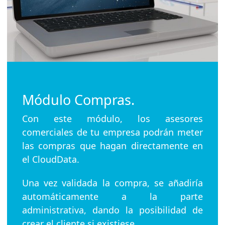
Módulo Compras.
Con este módulo, los asesores
comerciales de tu empresa podrán meter
las compras que hagan directamente en
el CloudData.
Una vez validada la compra, se añadiría
automáticamente a la parte
administrativa, dando la posibilidad de
crear el cliente si existiese.