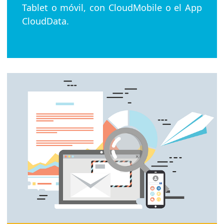
Tablet o móvil, con CloudMobile o el App
CloudData.