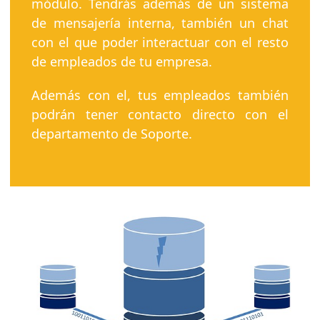
módulo. Tendrás además de un sistema
de mensajería interna, también un chat
con el que poder interactuar con el resto
de empleados de tu empresa.
Además con el, tus empleados también
podrán tener contacto directo con el
departamento de Soporte.